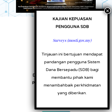
KAJIAN KEPUASAN
Dana pembiayaan
PENGGUNA SDB
MOSTI
(e-Dana)
Surveys (mosti.gov.my)
LOG MASUK
Tinjauan ini bertujuan mendapat
DAFTAR
pandangan pengguna Sistem
Dana Bersepadu (SDB) bagi
Dana Pembangunan dan
membantu pihak kami
Pengukuhan Penghasilan
menambahbaik perkhidmatan
Vaksin Negara (DPVN)
yang diberikan.
LOG MASUK