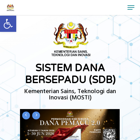
Men
Skip
to
Open toolbar
Close
main
Menu
content
SISTEM DANA
BERSEPADU (SDB)
Kementerian Sains, Teknologi dan
Inovasi (MOSTI)